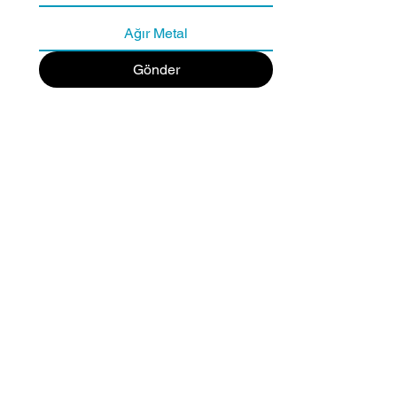
Ağır Metal
Gönder
Site Haritası
İtiraz Ve Şikayet Dilekçesi
Test El Kitabı
KVKK Aydınlatma Metni
Memnuniyet Anketi
Tetkik Öncesi
Şikayet Prosedürü
Test Rehberini İndirmek için Lütfen Tıklayın!
Bizimle iletişime geçin!