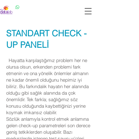
Datalab WhatsApp: 0537 301 22 14
Datalab Telefon: 0850 640 07 30
STANDART CHECK -
UP PANELİ
Hayatta karşılaştığımız problem her ne
olursa olsun, erkenden problemi fark
etmenin ve ona yönelik önlemler almanın
ne kadar önemli olduğunu hepimiz iyi
biliriz. Bu farkındalık hayatın her alanında
olduğu gibi sağlık alanında da çok
önemlidir. Tek farkla; sağlığımız söz
konusu olduğunda kaybettiğinizi yerine
koymak imkansız olabilir.
Sözlük anlamıyla kontrol etmek anlamına
gelen check-up parametreleri son derece
geniş tetkiklerden oluşabilir. Bazı
merkezlerde istenen test sayısı yüzleri