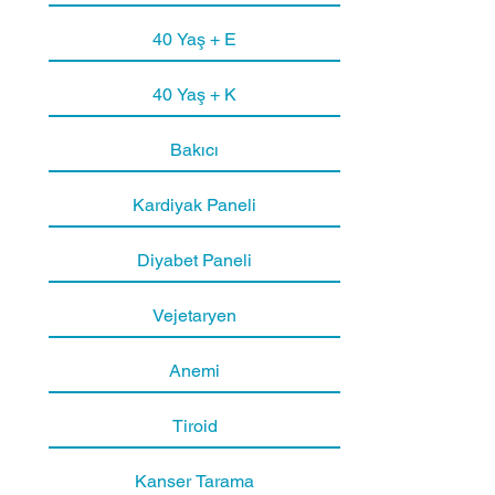
40 Yaş + E
ÜRE
40 Yaş + K
KREATİNİN
Bakıcı
Kardiyak Paneli
ÜRİK ASİT
Diyabet Paneli
ALT
Vejetaryen
AST
Anemi
Tiroid
GGT
Kanser Tarama