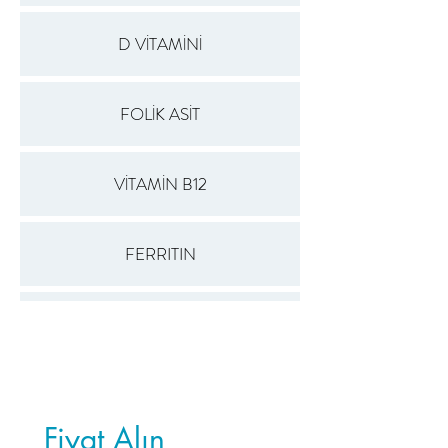
D VİTAMİNİ
FOLİK ASİT
VİTAMİN B12
FERRITIN
KLOR
GLOBULİN
Fiyat Alın