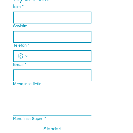
ALBUMİN
İsim
*
TOTAL PROTEİN
Soyisim
TRİGLİSERİD
Telefon
*
Email
*
LDL KOLESTEROL
Mesajınızı İletin
HDL KOLESTEROL
TOTAL KOLESTEROL
Panelinizi Seçin
*
AÇLIK KAN ŞEKERİ
Standart