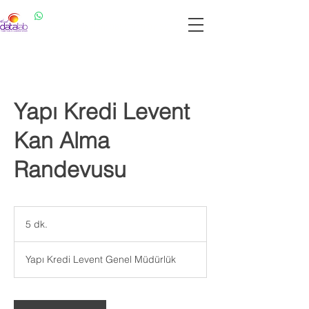
Datalab WhatsApp: 0537 301 22 14
Datalab Telefon: 0850 640 07 30
Yapı Kredi Levent
Kan Alma
Randevusu
5 dk.
5
d
k
Yapı Kredi Levent Genel Müdürlük
.