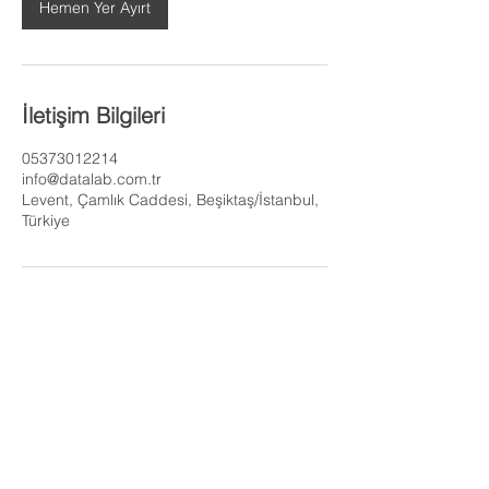
Hemen Yer Ayırt
İletişim Bilgileri
05373012214
info@datalab.com.tr
Levent, Çamlık Caddesi, Beşiktaş/İstanbul,
Türkiye
Site Haritası
İtiraz Ve Şikayet Dilekçesi