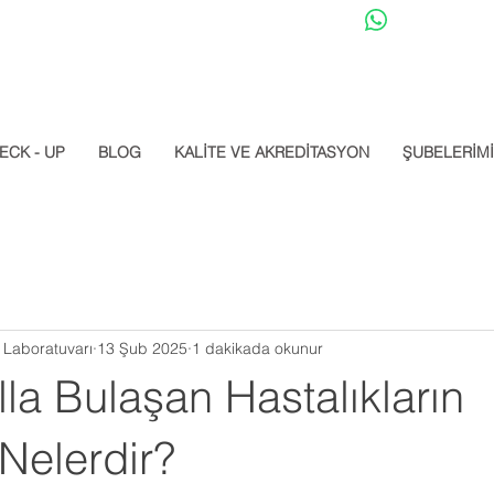
Datalab Whats
ECK - UP
BLOG
KALİTE VE AKREDİTASYON
ŞUBELERİM
l Laboratuvarı
13 Şub 2025
1 dakikada okunur
lla Bulaşan Hastalıkların
i Nelerdir?