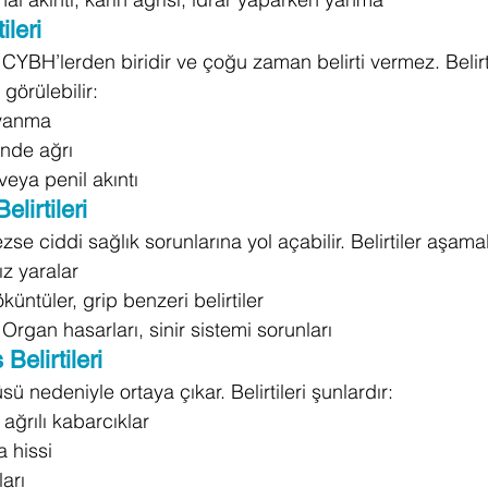
ileri
CYBH’lerden biridir ve çoğu zaman belirti vermez. Belirt
görülebilir:
 yanma
inde ağrı
veya penil akıntı
Belirtileri
se ciddi sağlık sorunlarına yol açabilir. Belirtiler aşamala
ız yaralar
üntüler, grip benzeri belirtiler
gan hasarları, sinir sistemi sorunları
Belirtileri
ü nedeniyle ortaya çıkar. Belirtileri şunlardır:
ağrılı kabarcıklar
 hissi
ları