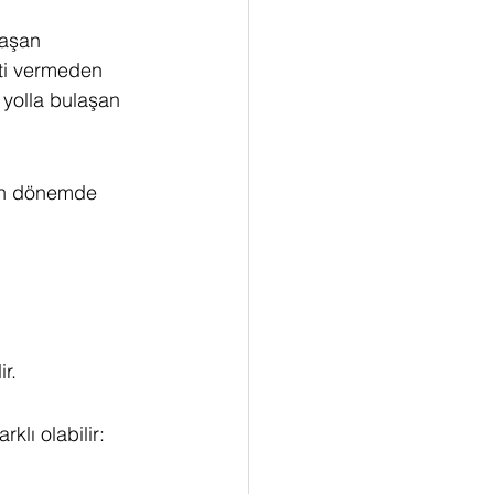
laşan 
irti vermeden 
 yolla bulaşan 
rken dönemde 
r.
klı olabilir: