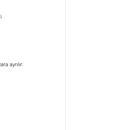
i 
ra ayrılır: