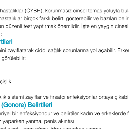
 hastalıklar (CYBH), korunmasız cinsel temas yoluyla bu
astalıklar birçok farklı belirti gösterebilir ve bazıları bel
den düzenli test yaptırmak önemlidir. İşte en yaygın cinsel
i:
ileri
mini zayıflatarak ciddi sağlık sorunlarına yol açabilir. E
 görülebilir:
şişlik
k sistemi zayıflar ve fırsatçı enfeksiyonlar ortaya çıkabili
(Gonore) Belirtileri
yel bir enfeksiyondur ve belirtiler kadın ve erkeklerde far
r yaparken yanma, penis akıntısı
nal akıntı, karın ağrısı, idrar yaparken yanma