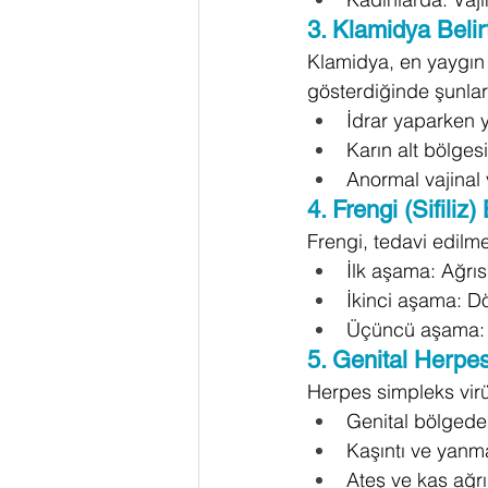
3. Klamidya Belirt
Klamidya, en yaygın 
gösterdiğinde şunlar 
İdrar yaparken
Karın alt bölges
Anormal vajinal 
4. Frengi (Sifiliz) 
Frengi, tedavi edilmez
İlk aşama: Ağrıs
İkinci aşama: Dök
Üçüncü aşama: Or
5. Genital Herpes 
Herpes simpleks virüs
Genital bölgede 
Kaşıntı ve yanma
Ateş ve kas ağrı