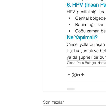
6. HPV (İnsan Pap
HPV, genital siğillere
Genital bölgede
Rahim ağzı kanse
Çoğu zaman belir
Ne Yapılmalı?
Cinsel yolla bulaşan
ilişki yaşamak ve bel
ya da şüpheli bir du
Cinsel Yolla Bulaşıcı Hasta
Son Yazılar