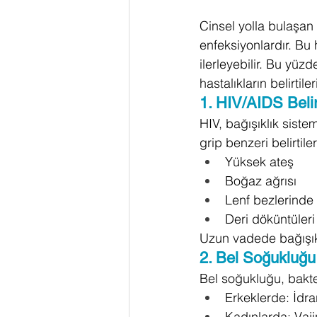
Cinsel yolla bulaşan
enfeksiyonlardır. Bu h
ilerleyebilir. Bu yüz
hastalıkların belirtiler
1. HIV/AIDS Belirt
HIV, bağışıklık siste
grip benzeri belirtiler
Yüksek ateş
Boğaz ağrısı
Lenf bezlerinde 
Deri döküntüleri
Uzun vadede bağışıklı
2. Bel Soğukluğu 
Bel soğukluğu, bakteri
Erkeklerde: İdra
Kadınlarda: Vaji