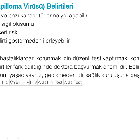
illoma Virüsü) Belirtileri
 ve bazı kanser türlerine yol açabilir:
 siğil oluşumu
ri riski
ti göstermeden ilerleyebilir
 hastalıklardan korunmak için düzenli test yaptırmak, kor
irtiler fark edildiğinde doktora başvurmak önemlidir. Belirt
rum yaşadıysanız, gecikmeden bir sağlık kuruluşuna baş
lıklar
CYBH
HİV
HIV
Aids
Hiv Testi
Aids Testi