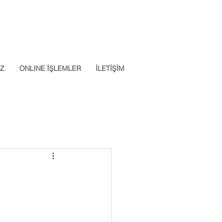
Datalab Telefon: 0850 640 07
App: 0537 301 22 14
30
İZ
ONLINE İŞLEMLER
İLETİŞİM