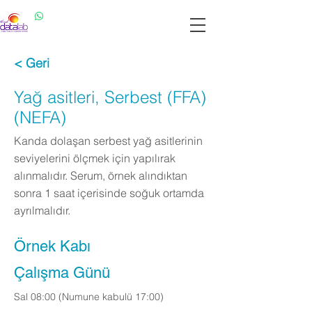
Datalab WhatsApp: 0537 301 22 14
Datalab Telefon: 0850 640 07 30
< Geri
Yağ asitleri, Serbest (FFA)
(NEFA)
Kanda dolaşan serbest yağ asitlerinin
seviyelerini ölçmek için yapılırak
alınmalıdır. Serum, örnek alındıktan
sonra 1 saat içerisinde soğuk ortamda
ayrılmalıdır.
Örnek Kabı
Çalışma Günü
Sal 08:00 (Numune kabulü 17:00)