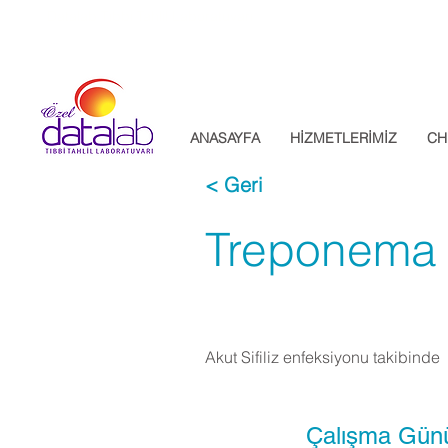
Datalab Tıbbi Tahlil Laboratuvarı
ANASAYFA
HİZMETLERİMİZ
CH
< Geri
Treponema 
Akut Sifiliz enfeksiyonu takibinde
Çalışma Gün