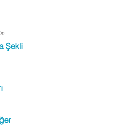
Tüp
a Şekli
ı
ğer