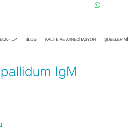
Datalab Whats
ECK - UP
BLOG
KALİTE VE AKREDİTASYON
ŞUBELERİM
pallidum IgM
ü