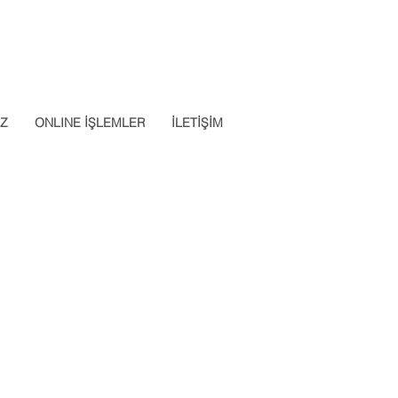
Datalab Telefon: 0850 640 07
App: 0537 301 22 14
30
İZ
ONLINE İŞLEMLER
İLETİŞİM
Apply Now