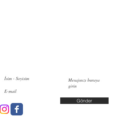
zimle iletişime geçin!
İletişi
Pendik:
Ye
No:6, 348
Bakırköy:
Cd. No:10
Gönder
Yalova: A
Yaşar Kuş
info@data