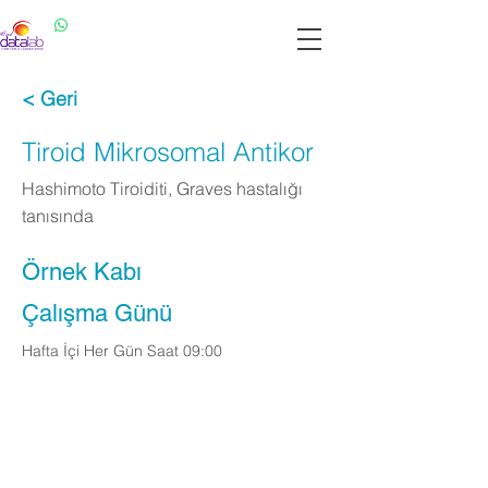
Datalab WhatsApp: 0537 301 22 14
Datalab Telefon: 0850 640 07 30
< Geri
Tiroid Mikrosomal Antikor
Hashimoto Tiroiditi, Graves hastalığı
tanısında
Örnek Kabı
Çalışma Günü
Hafta İçi Her Gün Saat 09:00
Apply Now