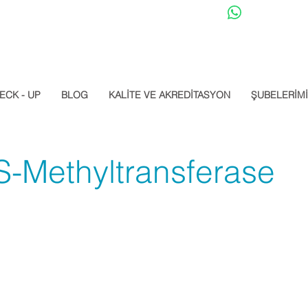
Datalab Whats
ECK - UP
BLOG
KALİTE VE AKREDİTASYON
ŞUBELERİM
S-Methyltransferase