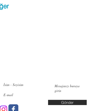
ğer
zimle iletişime geçin!
İletişi
Pendik:
Ye
No:6, 348
Bakırköy:
Cd. No:10
Gönder
Yalova: A
Yaşar Kuş