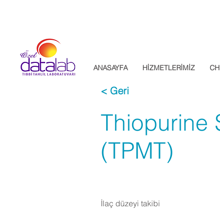
Datalab Tıbbi Tahlil Laboratuvarı
ANASAYFA
HİZMETLERİMİZ
CH
< Geri
Thiopurine 
(TPMT)
İlaç düzeyi takibi