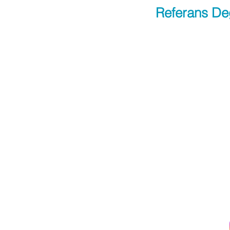
Referans De
Apply Now
Bi
Site Haritası
DATALAB
Biyokimya
CHECK - UP
Toksikoloji
BİREYSEL TEST
Yerinde Laboratuva
r
SONUÇLARI
İş Yeri Sağlık Taraması