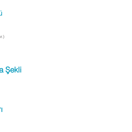
ü
n
r.)
a Şekli
ı