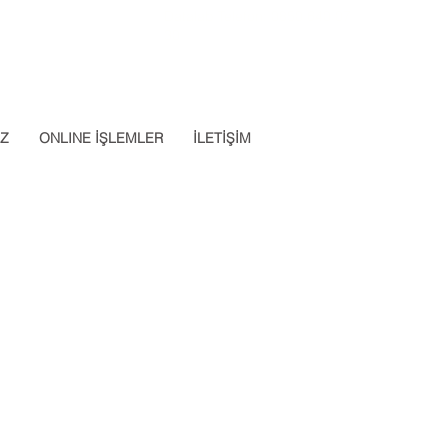
Datalab Telefon: 0850 640 07
App: 0537 301 22 14
30
İZ
ONLINE İŞLEMLER
İLETİŞİM
Apply Now