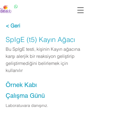
Datalab WhatsApp: 0537 301 22 14
Datalab Telefon: 0850 640 07 30
< Geri
SpIgE (t5) Kayın Ağacı
Bu SpIgE testi, kişinin Kayın ağacına
karşı alerjik bir reaksiyon geliştirip
geliştirmediğini belirlemek için
kullanılır
Örnek Kabı
Çalışma Günü
Laboratuvara danışınız.
Apply Now