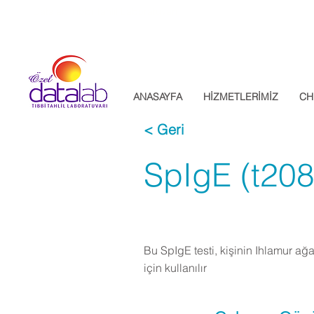
Datalab Tıbbi Tahlil Laboratuvarı
ANASAYFA
HİZMETLERİMİZ
CH
< Geri
SpIgE (t208
Bu SpIgE testi, kişinin Ihlamur ağa
için kullanılır