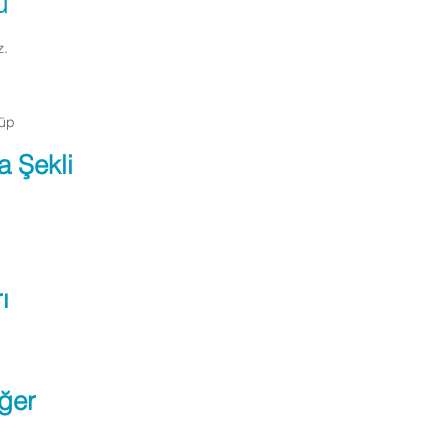
ü
z.
Tüp
a Şekli
ı
ğer