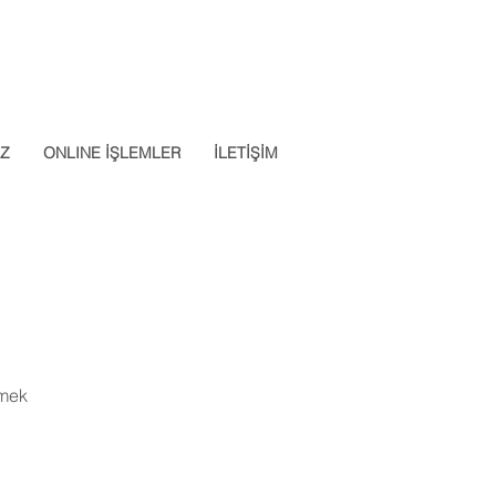
Datalab Telefon: 0850 640 07
App: 0537 301 22 14
30
İZ
ONLINE İŞLEMLER
İLETİŞİM
Apply Now
emek