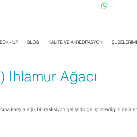
Datalab Whats
ECK - UP
BLOG
KALİTE VE AKREDİTASYON
ŞUBELERİM
) Ihlamur Ağacı
cına karşı alerjik bir reaksiyon geliştirip geliştirmediğini belirl