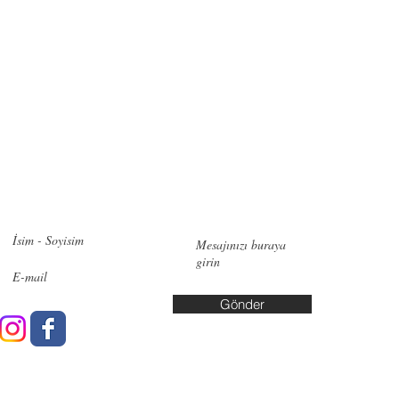
zimle iletişime geçin!
İletişi
Pendik:
Ye
No:6, 348
Bakırköy:
Cd. No:10
Gönder
Yalova: A
Yaşar Kuş
info@data