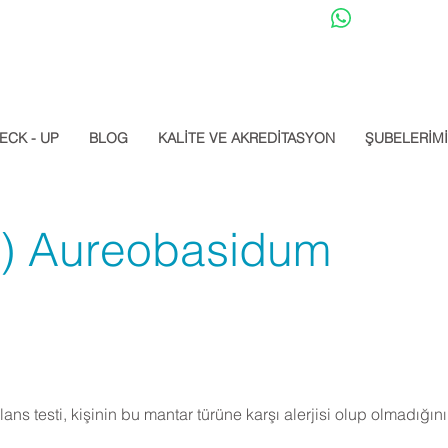
Datalab Whats
ECK - UP
BLOG
KALİTE VE AKREDİTASYON
ŞUBELERİM
) Aureobasidum
s testi, kişinin bu mantar türüne karşı alerjisi olup olmadığını