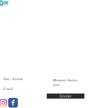
ğer
zimle iletişime geçin!
İletişi
Pendik:
Ye
No:6, 348
Bakırköy:
Cd. No:10
Gönder
Yalova: A
Yaşar Kuş
info@data