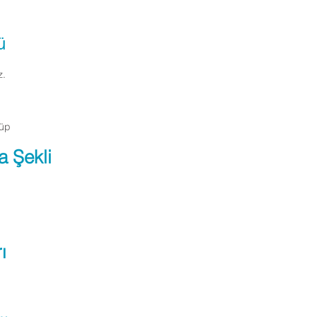
ü
z.
Tüp
a Şekli
ı