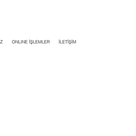
Datalab Telefon: 0850 640 07
App: 0537 301 22 14
30
İZ
ONLINE İŞLEMLER
İLETİŞİM
Apply Now