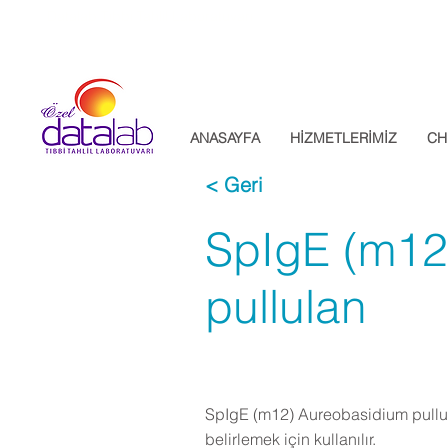
Datalab Tıbbi Tahlil Laboratuvarı
ANASAYFA
HİZMETLERİMİZ
CH
< Geri
SpIgE (m12
pullulan
SpIgE (m12) Aureobasidium pullulan
belirlemek için kullanılır.