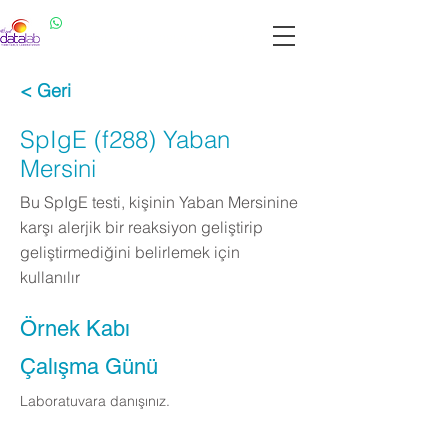
Datalab WhatsApp: 0537 301 22 14
Datalab Telefon: 0850 640 07 30
< Geri
SpIgE (f288) Yaban
Mersini
Bu SpIgE testi, kişinin Yaban Mersinine
karşı alerjik bir reaksiyon geliştirip
geliştirmediğini belirlemek için
kullanılır
Örnek Kabı
Çalışma Günü
Laboratuvara danışınız.
Apply Now