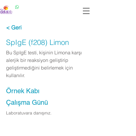
Datalab WhatsApp: 0537 301 22 14
Datalab Telefon: 0850 640 07 30
< Geri
SpIgE (f208) Limon
Bu SpIgE testi, kişinin Limona karşı
alerjik bir reaksiyon geliştirip
geliştirmediğini belirlemek için
kullanılır.
Örnek Kabı
Çalışma Günü
Laboratuvara danışınız.
Apply Now