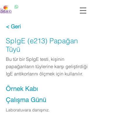
Datalab WhatsApp: 0537 301 22 14
Datalab Telefon: 0850 640 07 30
< Geri
SpIgE (e213) Papağan
Tüyü
Bu tür bir SpIgE testi, kişinin
papağanların tüylerine karşı geliştirdiği
IgE antikorlarını ölçmek için kullanılır.
Örnek Kabı
Çalışma Günü
Laboratuvara danışınız.
Apply Now