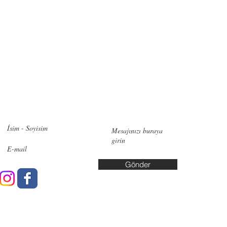
zimle iletişime geçin!
İletişi
Pendik:
Ye
No:6, 348
Bakırköy:
Cd. No:10
Gönder
Yalova: A
Yaşar Kuş
info@data