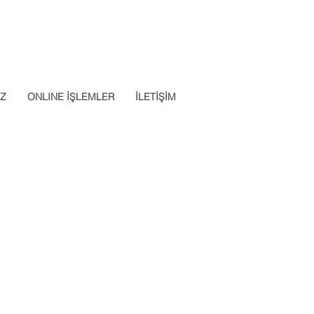
Datalab Telefon: 0850 640 07
App: 0537 301 22 14
30
İZ
ONLINE İŞLEMLER
İLETİŞİM
Apply Now