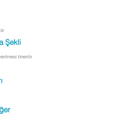
Tüp
a Şekli
ilmesi önerilir.
ı
ğer