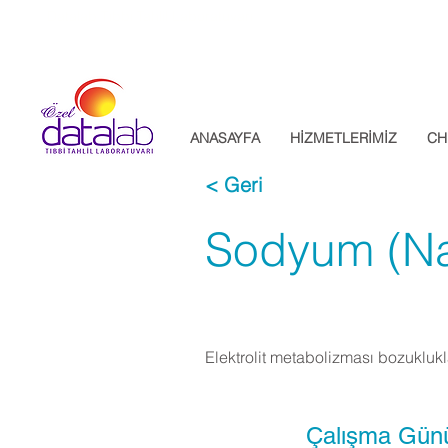
Datalab Tıbbi Tahlil Laboratuvarı
ANASAYFA
HİZMETLERİMİZ
CH
< Geri
Sodyum (Na
Elektrolit metabolizması bozuklukla
Çalışma Gün