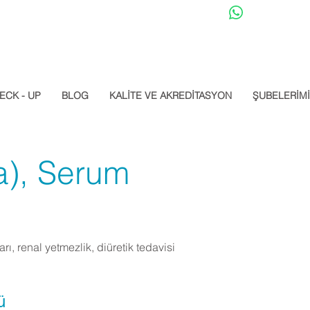
Datalab Whats
ECK - UP
BLOG
KALİTE VE AKREDİTASYON
ŞUBELERİM
), Serum
rı, renal yetmezlik, diüretik tedavisi
ü