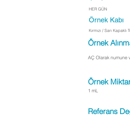
HER GÜN
Örnek Kabı
Kırmızı / Sarı Kapaklı 
Örnek Alınm
AÇ Olarak numune ver
Örnek Miktar
1 mL
Referans De
Apply Now