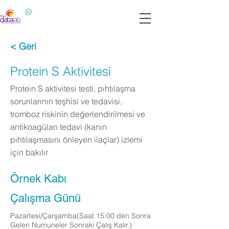
Datalab WhatsApp: 0537 301 22 14
Datalab Telefon: 0850 640 07 30
< Geri
Protein S Aktivitesi
Protein S aktivitesi testi, pıhtılaşma
sorunlarının teşhisi ve tedavisi,
tromboz riskinin değerlendirilmesi ve
antikoagülan tedavi (kanın
pıhtılaşmasını önleyen ilaçlar) izlemi
için bakılır
Örnek Kabı
Çalışma Günü
Pazartesi/Çarşamba(Saat 15:00 den Sonra
Gelen Numuneler Sonraki Çalış.Kalır.)