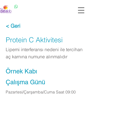
Datalab WhatsApp: 0537 301 22 14
Datalab Telefon: 0850 640 07 30
< Geri
Protein C Aktivitesi
Lipemi interferansı nedeni ile tercihan
aç karnına numune alınmalıdır
Örnek Kabı
Çalışma Günü
Pazartesi/Çarşamba/Cuma Saat 09:00
Apply Now