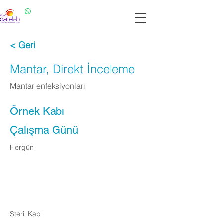
Datalab WhatsApp: 0537 301 22 14
Datalab Telefon: 0850 640 07 30
< Geri
Mantar, Direkt İnceleme
Mantar enfeksiyonları
Örnek Kabı
Çalışma Günü
Hergün
Apply Now
Steril Kap