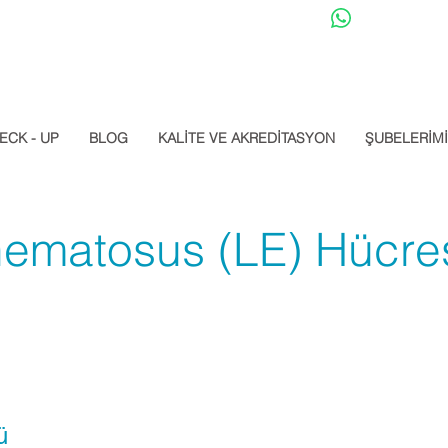
Datalab Whats
ECK - UP
BLOG
KALİTE VE AKREDİTASYON
ŞUBELERİM
hematosus (LE) Hücre
ü