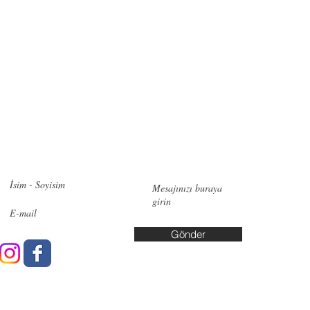
zimle iletişime geçin!
İletişi
Pendik:
Ye
No:6, 348
Bakırköy:
Cd. No:10
Gönder
Yalova: A
Yaşar Kuş
info@data