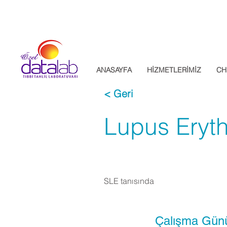
Datalab Tıbbi Tahlil Laboratuvarı
ANASAYFA
HİZMETLERİMİZ
CH
< Geri
Lupus Eryt
SLE tanısında
Çalışma Gün