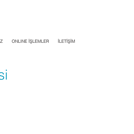
Datalab Telefon: 0850 640 07
App: 0537 301 22 14
30
İZ
ONLINE İŞLEMLER
İLETİŞİM
si
Apply Now