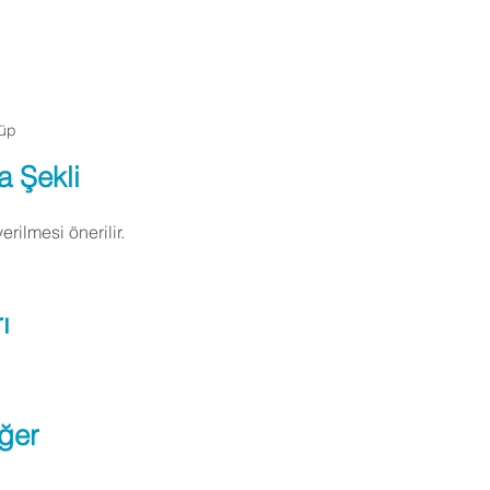
Tüp
a Şekli
ilmesi önerilir.
ı
ğer