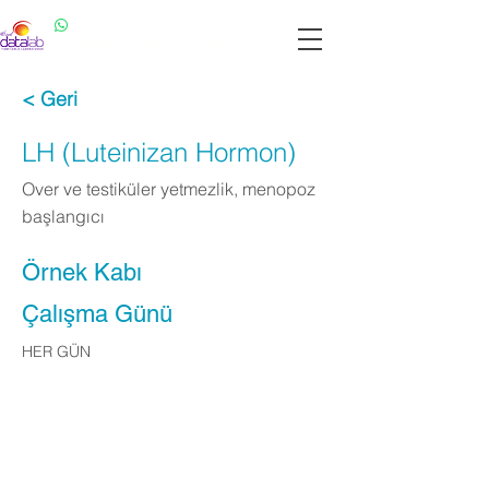
Datalab WhatsApp: 0537 301 22 14
Datalab Telefon: 0850 640 07 30
< Geri
LH (Luteinizan Hormon)
Over ve testiküler yetmezlik, menopoz
başlangıcı
Örnek Kabı
Çalışma Günü
HER GÜN
Apply Now