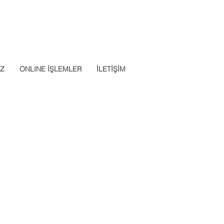
Datalab Telefon: 0850 640 07
App: 0537 301 22 14
30
İZ
ONLINE İŞLEMLER
İLETİŞİM
Apply Now