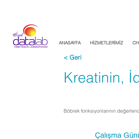
Datalab Tıbbi Tahlil Laboratuvarı
ANASAYFA
HİZMETLERİMİZ
CH
< Geri
Kreatinin, İ
Böbrek fonksiyonlarının değerlendi
Çalışma Gün