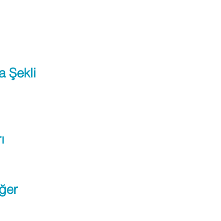
a Şekli
ı
ğer