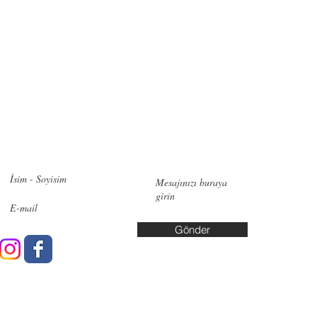
zimle iletişime geçin!
İletişi
Pendik:
Ye
No:6, 348
Bakırköy:
Cd. No:10
Gönder
Yalova: A
Yaşar Kuş
info@data