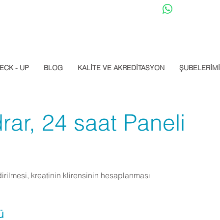
Datalab Whats
ECK - UP
BLOG
KALİTE VE AKREDİTASYON
ŞUBELERİM
drar, 24 saat Paneli
rilmesi, kreatinin klirensinin hesaplanması
ü