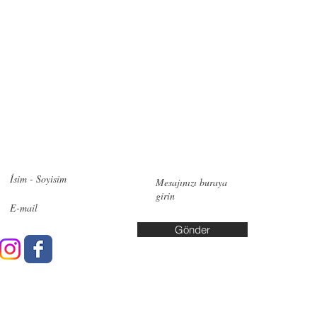
zimle iletişime geçin!
İletişi
Pendik:
Ye
No:6, 348
Bakırköy:
Cd. No:10
Gönder
Yalova: A
Yaşar Kuş
info@data