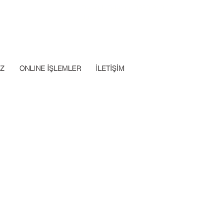
Datalab Telefon: 0850 640 07
App: 0537 301 22 14
30
İZ
ONLINE İŞLEMLER
İLETİŞİM
Apply Now