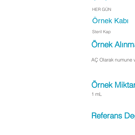
HER GÜN
Örnek Kabı
Steril Kap
Örnek Alınm
AÇ Olarak numune ver
Örnek Miktar
1 mL
Referans De
Apply Now