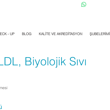
Datalab Whats
ECK - UP
BLOG
KALİTE VE AKREDİTASYON
ŞUBELERİM
LDL, Biyolojik Sıvı
lmesi
ü