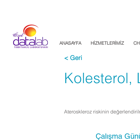
Datalab Tıbbi Tahlil Laboratuvarı
ANASAYFA
HİZMETLERİMİZ
CH
< Geri
Kolesterol, 
Ateroskleroz riskinin değerlendiri
Çalışma Gün