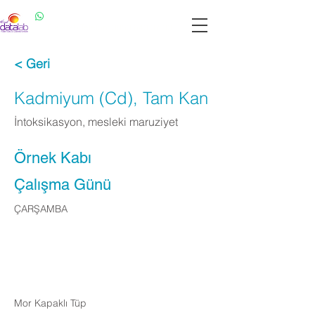
Datalab WhatsApp: 0537 301 22 14
Datalab Telefon: 0850 640 07 30
< Geri
Kadmiyum (Cd), Tam Kan
İntoksikasyon, mesleki maruziyet
Örnek Kabı
Çalışma Günü
ÇARŞAMBA
Apply Now
Mor Kapaklı Tüp