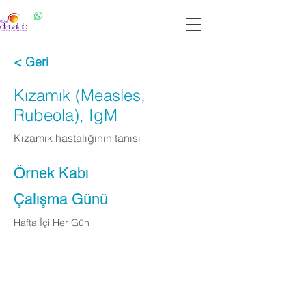
Datalab WhatsApp: 0537 301 22 14
Datalab Telefon: 0850 640 07 30
< Geri
Kızamık (Measles,
Rubeola), IgM
Kızamık hastalığının tanısı
Örnek Kabı
Çalışma Günü
Hafta İçi Her Gün
Apply Now