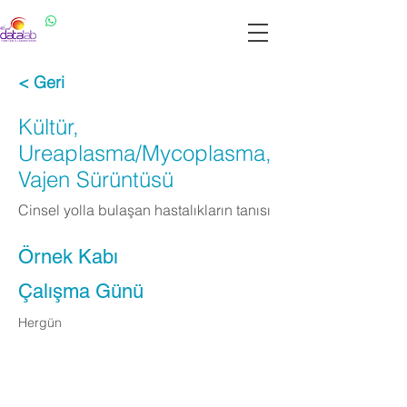
Datalab WhatsApp: 0537 301 22 14
Datalab Telefon: 0850 640 07 30
< Geri
Kültür,
Ureaplasma/Mycoplasma,
Vajen Sürüntüsü
Cinsel yolla bulaşan hastalıkların tanısı
Örnek Kabı
Çalışma Günü
Hergün
Apply Now