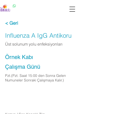
Datalab WhatsApp: 0537 301 22 14
Datalab Telefon: 0850 640 07 30
< Geri
Influenza A IgG Antikoru
Üst solunum yolu enfeksiyonları
Örnek Kabı
Çalışma Günü
Pzt.(Pzt. Saat 15:00 den Sonra Gelen
Numuneler Sonraki Çalışmaya Kalır.)
Apply Now