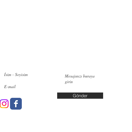
zimle iletişime geçin!
İletişi
Pendik:
Ye
No:6, 348
Bakırköy:
Cd. No:10
Gönder
Yalova: A
Yaşar Kuş
info@data