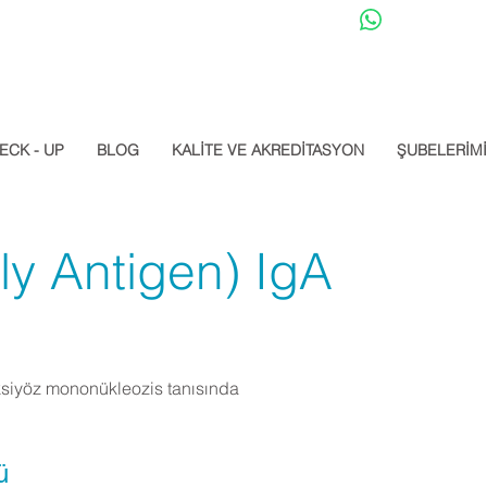
Datalab Whats
ECK - UP
BLOG
KALİTE VE AKREDİTASYON
ŞUBELERİM
y Antigen) IgA
ksiyöz mononükleozis tanısında
ü