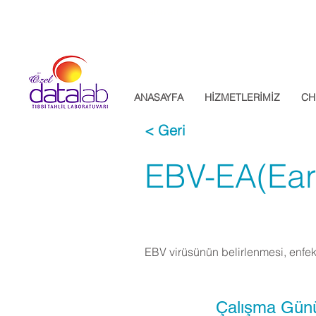
Datalab Tıbbi Tahlil Laboratuvarı
ANASAYFA
HİZMETLERİMİZ
CH
< Geri
EBV-EA(Earl
EBV virüsünün belirlenmesi, enfe
Çalışma Gün