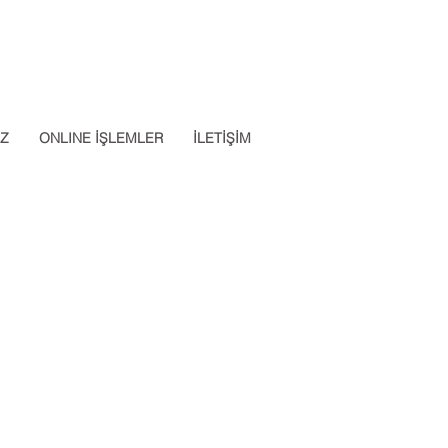
Datalab Telefon: 0850 640 07
App: 0537 301 22 14
30
İZ
ONLINE İŞLEMLER
İLETİŞİM
Apply Now