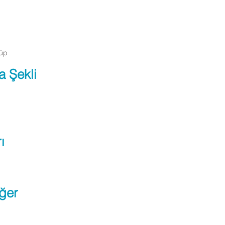
Tüp
a Şekli
ı
ğer