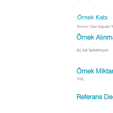
Örnek Kabı
Kırmızı / Sarı Kapaklı 
Örnek Alınm
Aç tok farketmiyor
Örnek Miktar
1mL
Referans De
Apply Now