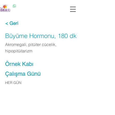
Datalab WhatsApp: 0537 301 22 14
Datalab Telefon: 0850 640 07 30
< Geri
Büyüme Hormonu, 180 dk
Akromegali, pitüiter cücelik,
hipopitüitarizm
Örnek Kabı
Çalışma Günü
HER GÜN
Apply Now