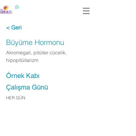
Datalab WhatsApp: 0537 301 22 14
Datalab Telefon: 0850 640 07 30
< Geri
Büyüme Hormonu
Akromegali, pitüiter cücelik,
hipopitüitarizm
Örnek Kabı
Çalışma Günü
HER GÜN
Apply Now