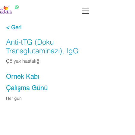
Datalab WhatsApp: 0537 301 22 14
Datalab Telefon: 0850 640 07 30
< Geri
Anti-tTG (Doku
Transglutaminazı), IgG
Çölyak hastalığı
Örnek Kabı
Çalışma Günü
Her gün
Apply Now