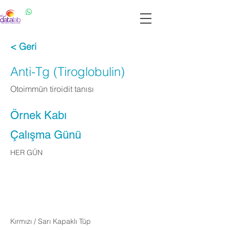
Datalab WhatsApp: 0537 301 22 14
Datalab Telefon: 0850 640 07 30
< Geri
Anti-Tg (Tiroglobulin)
Otoimmün tiroidit tanısı
Örnek Kabı
Çalışma Günü
HER GÜN
Apply Now
Kırmızı / Sarı Kapaklı Tüp