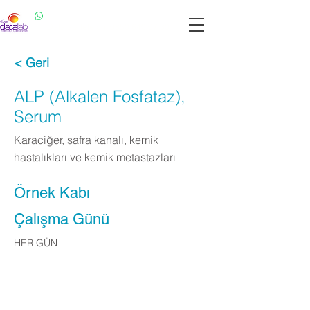
Datalab WhatsApp: 0537 301 22 14
Datalab Telefon: 0850 640 07 30
< Geri
ALP (Alkalen Fosfataz),
Serum
Karaciğer, safra kanalı, kemik
hastalıkları ve kemik metastazları
Örnek Kabı
Çalışma Günü
HER GÜN
Apply Now