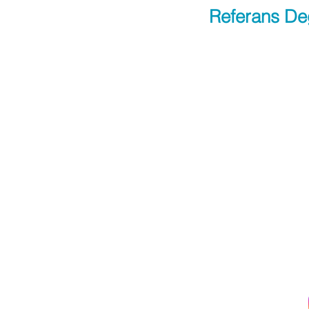
Referans De
Apply Now
Bi
Site Haritası
DATALAB
Biyokimya
CHECK - UP
Toksikoloji
BİREYSEL TEST
Yerinde Laboratuva
r
SONUÇLARI
İş Yeri Sağlık Taraması