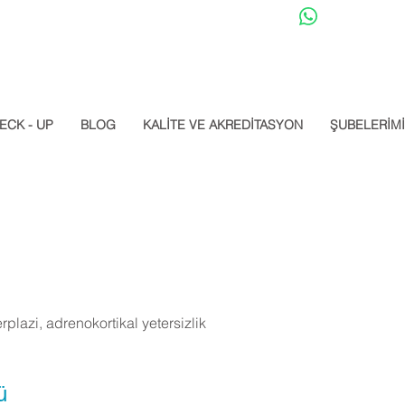
Datalab Whats
ECK - UP
BLOG
KALİTE VE AKREDİTASYON
ŞUBELERİM
plazi, adrenokortikal yetersizlik
ü