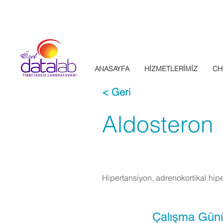
Datalab Tıbbi Tahlil Laboratuvarı
ANASAYFA
HİZMETLERİMİZ
CH
< Geri
Aldosteron
Hipertansiyon, adrenokortikal hiper
Çalışma Gün