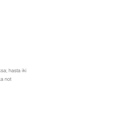
a; hasta iki
a not