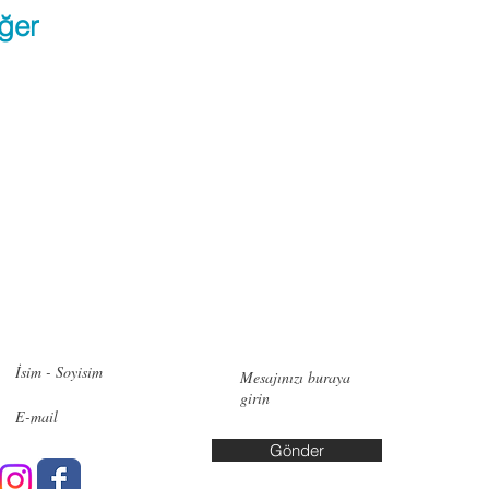
ğer
zimle iletişime geçin!
İletişi
Pendik:
Ye
No:6, 348
Bakırköy:
Cd. No:10
Gönder
Yalova: A
Yaşar Kuş