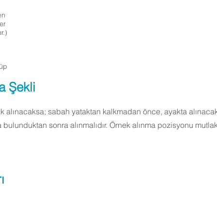
en
er
r.)
Tüp
a Şekli
k alınacaksa; sabah yataktan kalkmadan önce, ayakta alınacaks
 bulunduktan sonra alınmalıdır. Örnek alınma pozisyonu mutlak
ı