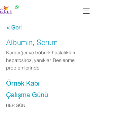
Datalab WhatsApp: 0537 301 22 14
Datalab Telefon: 0850 640 07 30
< Geri
Albumin, Serum
Karaciğer ve böbrek hastalıkları,
hepatosiroz, yanıklar, Beslenme
problemlerinde
Örnek Kabı
Çalışma Günü
HER GÜN
Apply Now