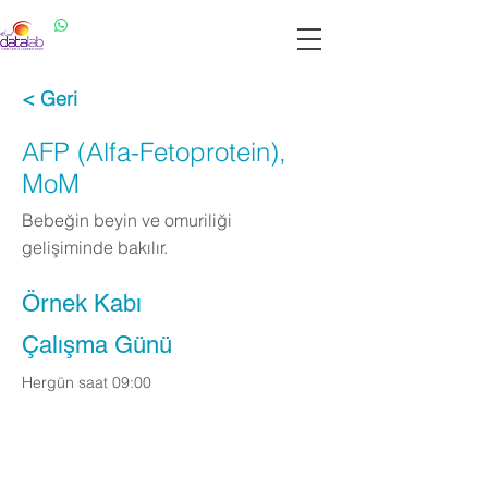
Datalab WhatsApp: 0537 301 22 14
Datalab Telefon: 0850 640 07 30
< Geri
AFP (Alfa-Fetoprotein),
MoM
Bebeğin beyin ve omuriliği
gelişiminde bakılır.
Örnek Kabı
Çalışma Günü
Hergün saat 09:00
Apply Now