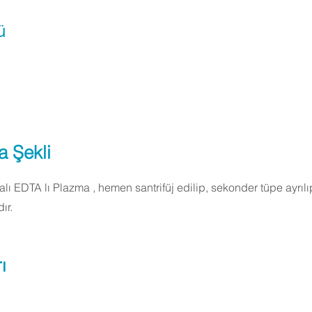
ü
a Şekli
lı EDTA lı Plazma , hemen santrifüj edilip, sekonder tüpe ayrılı
ır.
ı