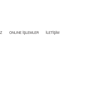
Datalab Telefon: 0850 640 07
App: 0537 301 22 14
30
İZ
ONLINE İŞLEMLER
İLETİŞİM
Apply Now