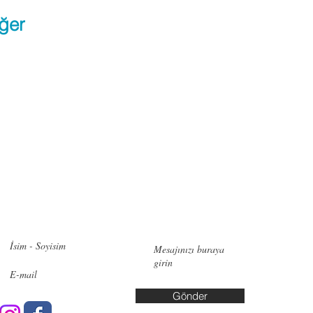
ğer
zimle iletişime geçin!
İletişi
Pendik:
Ye
No:6, 348
Bakırköy:
Cd. No:10
Gönder
Yalova: A
Yaşar Kuş