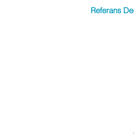
Referans De
Apply Now
Bi
Site Haritası
DATALAB
Biyokimya
CHECK - UP
Toksikoloji
BİREYSEL TEST
Yerinde Laboratuva
r
SONUÇLARI
İş Yeri Sağlık Taraması