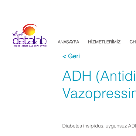
Datalab Tıbbi Tahlil Laboratuvarı
ANASAYFA
HİZMETLERİMİZ
CH
< Geri
ADH (Antidi
Vazopressi
Diabetes insipidus, uygunsuz ADH