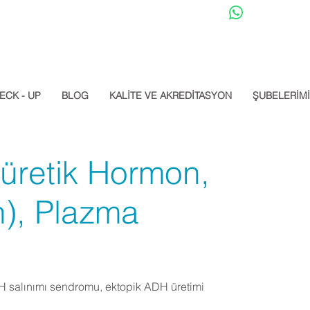
Datalab Whats
ECK - UP
BLOG
KALİTE VE AKREDİTASYON
ŞUBELERİM
üretik Hormon,
n), Plazma
 salınımı sendromu, ektopik ADH üretimi