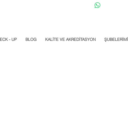
Datalab Whats
ECK - UP
BLOG
KALİTE VE AKREDİTASYON
ŞUBELERİM