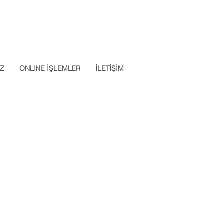
Datalab Telefon: 0850 640 07
App: 0537 301 22 14
30
İZ
ONLINE İŞLEMLER
İLETİŞİM