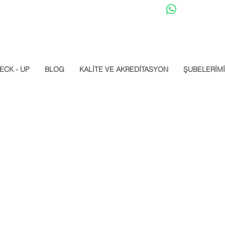
Datalab Whats
ECK - UP
BLOG
KALİTE VE AKREDİTASYON
ŞUBELERİM