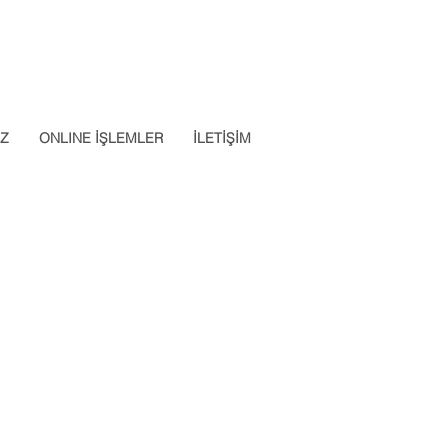
Datalab Telefon: 0850 640 07
App: 0537 301 22 14
30
İZ
ONLINE İŞLEMLER
İLETİŞİM