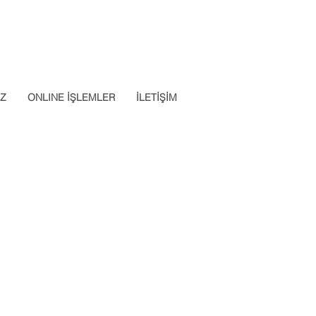
Datalab Telefon: 0850 640 07
App: 0537 301 22 14
30
İZ
ONLINE İŞLEMLER
İLETİŞİM
m
Dökümanlar
ni Mahalle, Plevne Cd.
İtiraz Ve Şikayet
90 Pendik/İstanbul
Dilekçesi
Test El Kitabı
 Sakızağacı Mh. Kennedy
KVKK Aydınlatma