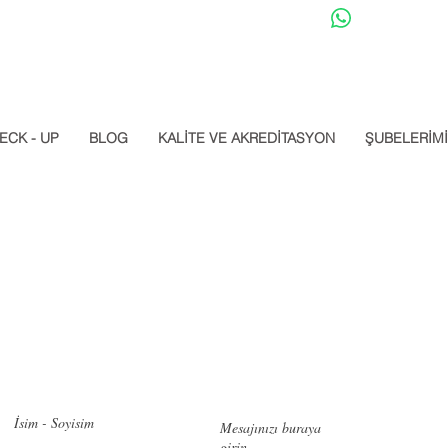
Datalab Whats
ECK - UP
BLOG
KALİTE VE AKREDİTASYON
ŞUBELERİM
zimle iletişime geçin!
İletişi
Pendik:
Ye
No:6, 348
Bakırköy: