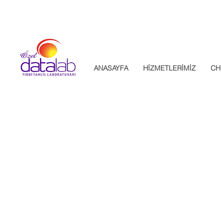
Datalab Tıbbi Tahlil Laboratuvarı
ANASAYFA
HİZMETLERİMİZ
CH
Bi
Site Haritası
DATALAB
Biyokimya
CHECK - UP
Toksikoloji