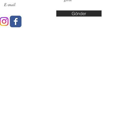
Cd. No:10
Gönder
Yalova: A
Yaşar Kuş
info@data
© 2025 Datalab Tıbbi Tahlil Laboratuvarları Tüm Hakları Saklı