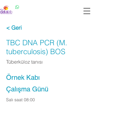
Datalab WhatsApp: 0537 301 22 14
Datalab Telefon: 0850 640 07 30
< Geri
TBC DNA PCR (M.
tuberculosis) BOS
Tüberküloz tanısı
Örnek Kabı
Çalışma Günü
Salı saat 08:00
Apply Now