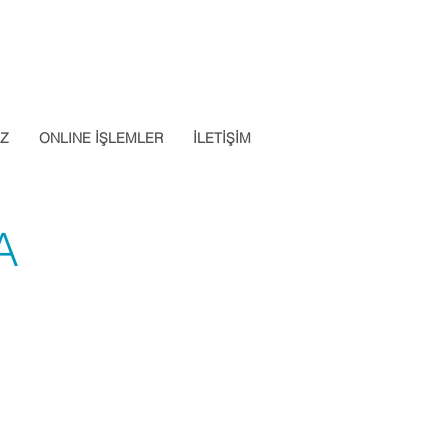
Datalab Telefon: 0850 640 07
App: 0537 301 22 14
30
İZ
ONLINE İŞLEMLER
İLETİŞİM
A
Apply Now