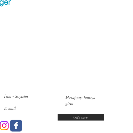
ğer
zimle iletişime geçin!
İletişi
Pendik:
Ye
No:6, 348
Bakırköy:
Cd. No:10
Gönder
Yalova: A
Yaşar Kuş
info@data