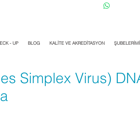
Datalab Whats
ECK - UP
BLOG
KALİTE VE AKREDİTASYON
ŞUBELERİM
es Simplex Virus) DN
ma