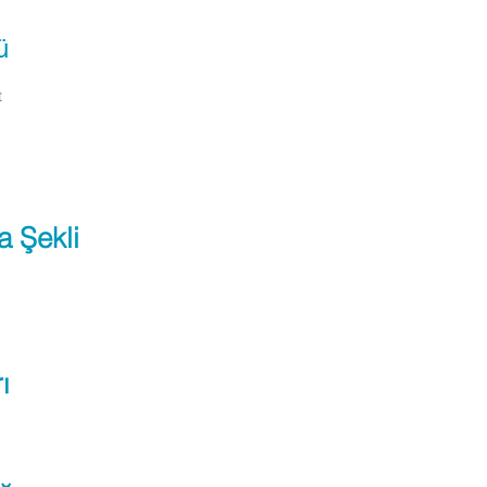
ü
t
a Şekli
ı